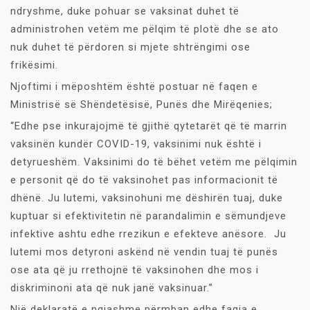
ndryshme, duke pohuar se vaksinat duhet të
administrohen vetëm me pëlqim të plotë dhe se ato
nuk duhet të përdoren si mjete shtrëngimi ose
frikësimi.
Njoftimi i mëposhtëm është postuar në faqen e
Ministrisë së Shëndetësisë, Punës dhe Mirëqenies;
“Edhe pse inkurajojmë të gjithë qytetarët që të marrin
vaksinën kundër COVID-19, vaksinimi nuk është i
detyrueshëm. Vaksinimi do të bëhet vetëm me pëlqimin
e personit që do të vaksinohet pas informacionit të
dhënë. Ju lutemi, vaksinohuni me dëshirën tuaj, duke
kuptuar si efektivitetin në parandalimin e sëmundjeve
infektive ashtu edhe rrezikun e efekteve anësore. Ju
lutemi mos detyroni askënd në vendin tuaj të punës
ose ata që ju rrethojnë të vaksinohen dhe mos i
diskriminoni ata që nuk janë vaksinuar.”
Një deklaratë e ngjashme përmban edhe faqja e