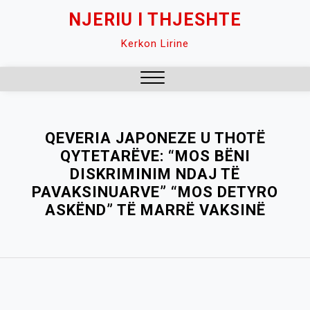
Skip
NJERIU I THJESHTE
to
Kerkon Lirine
content
Close
Menu
QEVERIA JAPONEZE U THOTË
QYTETARËVE: “MOS BËNI
DISKRIMINIM NDAJ TË
PAVAKSINUARVE” “MOS DETYRO
ASKËND” TË MARRË VAKSINË