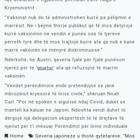
Kryeministrit .
“Vaksinat nuk do të administrohen kurrë pa pëlqimin e
marrësit. Ne i bëjmë thirrje publikut që të mos detyrojë
kurrë vaksinimin në vendin e punës ose të tjerëve
përreth tyre dhe të mos trajtojë kurrë ata që nuk e kanë
marrë vaksinën në mënyrë diskriminuese.”
Ndërkohë, në Austri, qeveria fjalë për fjalë punëson
njerëz për të ‘
gjuetur
‘ ata që refuzojnë të marrin
vaksinën.
“Vendet perëndimore ende pretendojnë se janë
mbrojtësit kryesorë të lirive civile,” shkruan Noah
Carl. “Por në epokën e sigurisë ndaj Covid, duket se
manteli ka kaluar në Japoni. Ndoshta vendi duhet të
dërgojë një delegacion ekspertësh të të drejtave të
njeriut për t’i mësuar Perëndimit për lirinë individuale.
Home
Qeveria japoneze u thotë qytetarëve: “Mos