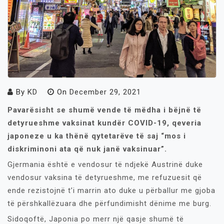
By
KD
On
December 29, 2021
Pavarësisht se shumë vende të mëdha i bëjnë të
detyrueshme vaksinat kundër COVID-19, qeveria
japoneze u ka thënë qytetarëve të saj “mos i
diskriminoni ata që nuk janë vaksinuar”.
Gjermania është e vendosur të ndjekë Austrinë duke
vendosur vaksina të detyrueshme, me refuzuesit që
ende rezistojnë t’i marrin ato duke u përballur me gjoba
të përshkallëzuara dhe përfundimisht dënime me burg.
Sidoqoftë, Japonia po merr një qasje shumë të