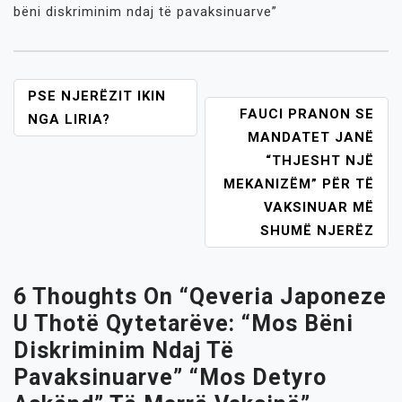
bëni diskriminim ndaj të pavaksinuarve”
POST
PSE NJERËZIT IKIN
FAUCI PRANON SE
NAVIGATION
NGA LIRIA?
MANDATET JANË
“THJESHT NJË
MEKANIZËM” PËR TË
VAKSINUAR MË
SHUMË NJERËZ
6 Thoughts On “
Qeveria Japoneze
U Thotë Qytetarëve: “Mos Bëni
Diskriminim Ndaj Të
Pavaksinuarve” “Mos Detyro