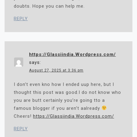
doubts. Hope you can help me.
REPLY
https://Glassiindia.Wordpress.com/
says:
August 27, 2025 at 3:36 pm
I don’t even kno how I ended uup here, but I
thought this post was good.I do not know who
you are butt certainly you’re going tto a
famous blogger if you aren’t aalready
Cheers!
https://Glassiindia.Wordpress.com/
REPLY