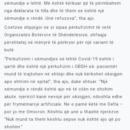
sëmundje e lehtë. Më është kërkuar që të përmbahem
nga deklarata të tilla dhe të them se është një
sëmundje e rëndë. Unë refuzova”, tha ajo.
Coetzee shpjegoi se si sipas përkufizimit të vetë
Organizatës Botërore të Shëndetësisë, shfaqja
përshtatej në mënyrë të përkryer për një variant të
butë.
“Përkufizimi i sëmundjes së lehtë Covid-19 është i
qartë dhe është një përkufizim i OBSH-së: pacientët
mund të trajtohen në shtëpi dhe nuk kërkohet oksigjen
apo shtrimi në spital”, tha ajo, duke shtuar: “Një
sëmundje e rëndë është ajo në të cilën ne shohim
akute. njerëzit kanë nevojë për oksigjen, ndoshta edhe
për frymëmarrje artificiale. Ne e pamë këtë me Delta –
por jo me Omicron. Kështu që unë u thashë njerëzve:
“Nuk mund ta them kështu sepse nuk është ajo që po
shohim.”