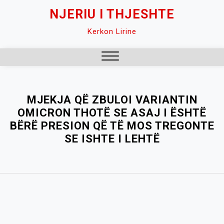
Skip
NJERIU I THJESHTE
to
Kerkon Lirine
content
Close
Menu
MJEKJA QË ZBULOI VARIANTIN
OMICRON THOTË SE ASAJ I ËSHTË
BËRË PRESION QË TË MOS TREGONTE
SE ISHTE I LEHTË