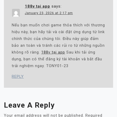
188v tại app
says:
January 23, 2026 at 2:17 pm
Nếu bạn muốn chơi game thỏa thích với thương
hiệu này, bạn hãy tải và cài đặt ứng dụng từ link
chính thức của chúng tôi. Điều này giúp đảm
bảo an toàn và tránh các rủi ro từ những nguồn
không rõ ràng.
188v tại app
Sau khi tải ứng
dụng, bạn có thể đăng ký tài khoản và bắt đầu
trải nghiệm ngay. TONY01-23
REPLY
Leave A Reply
Your email address will not be published.
Required