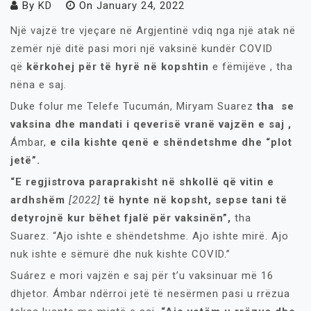
By
KD
On
January 24, 2022
Një vajzë tre vjeçare në Argjentinë vdiq nga një atak në
zemër një ditë pasi mori një vaksinë kundër COVID
që
kërkohej për të hyrë në kopshtin
e fëmijëve , tha
nëna e saj.
Duke folur me Telefe Tucumán, Miryam Suarez
tha se
vaksina dhe mandati i qeverisë vranë vajzën e saj ,
Ámbar,
e cila kishte qenë e shëndetshme dhe “plot
jetë”.
“E regjistrova paraprakisht në shkollë që vitin e
ardhshëm
[2022]
të hynte në kopsht, sepse tani të
detyrojnë kur bëhet fjalë për vaksinën”,
tha
Suarez. “Ajo ishte e shëndetshme. Ajo ishte mirë. Ajo
nuk ishte e sëmurë dhe nuk kishte COVID.”
Suárez e mori vajzën e saj për t’u vaksinuar më 16
dhjetor. Ámbar ndërroi jetë të nesërmen pasi u rrëzua