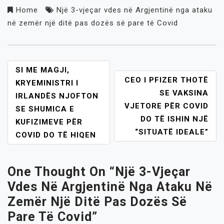
Home
Një 3-vjeçar vdes në Argjentinë nga ataku
në zemër një ditë pas dozës së pare të Covid
POST
SI ME MAGJI,
CEO I PFIZER THOTË
NAVIGATION
KRYEMINISTRI I
SE VAKSINA
IRLANDËS NJOFTON
VJETORE PËR COVID
SE SHUMICA E
DO TË ISHIN NJË
KUFIZIMEVE PËR
“SITUATË IDEALE”
COVID DO TË HIQEN
One Thought On “
Një 3-Vjeçar
Vdes Në Argjentinë Nga Ataku Në
Zemër Një Ditë Pas Dozës Së
Pare Të Covid
”