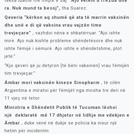
teksa luante me miqtë e saj.
“Ajo vetëm u rrëzua dhe
ra. Nuk mund ta besoj”,
tha Suarez.
Qeveria “kërkon aq shumë që ata të marrin vaksinën
dhe unë e di që vaksina vrau vajzën time
trevjeçare”
, vazhdoi nëna e shkatërruar. “Ajo ishte
mirë. Ajo nuk kishte probleme shëndetësore dhe nuk
ishte fëmijë i sëmurë. Ajo ishte e shëndetshme, plot
jetë.”
“Kjo qeveri që ju detyron [të bëni vaksinën] vrau fëmijën
tim trevjeçar.”
Ámbar mori vaksinën kineze
Sinopharm
, të cilën
Argjentina e miratoi për fëmijët nga mosha tre deri në
11 vjeç në tetor.
Ministria e Shëndetit Publik të Tucuman lëshoi ​​
një
deklaratë
më 17 dhjetor në lidhje me vdekjen e
Ámbar
, duke vënë në dukje se policia ka nisur një
hetim për incidentin: