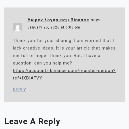
Δωρεν λογαριασμ Binance
says:
January 25, 2026 at 6:03 pm
Thank you for your sharing. I am worried that I
lack creative ideas. It is your article that makes
me full of hope. Thank you. But, I have a
question, can you help me?
https://accounts.binance.com/register-person?
ref=IXBIAFVY
REPLY
Leave A Reply