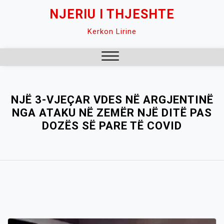
Skip
NJERIU I THJESHTE
to
Kerkon Lirine
content
Close
Menu
NJË 3-VJEÇAR VDES NË ARGJENTINË
NGA ATAKU NË ZEMËR NJË DITË PAS
DOZËS SË PARE TË COVID