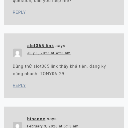
question, can you help me?
REPLY
slot365 link
says:
July 1, 2026 at 4:28 am
Dùng thử slot365 link thấy khá tiện, đăng ký
cũng nhanh. TONY06-29
REPLY
binance
says:
February 3, 2026 at 5:18 am