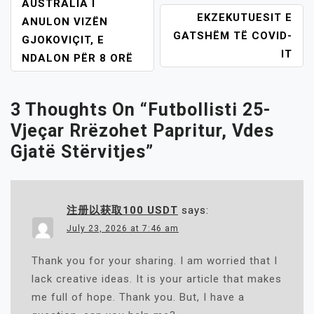
POST
AUSTRALIA I
EKZEKUTUESIT E
NAVIGATION
ANULON VIZËN
GATSHËM TË COVID-
GJOKOVIÇIT, E
IT
NDALON PËR 8 ORË
3 Thoughts On “
Futbollisti 25-
Vjeçar Rrëzohet Papritur, Vdes
Gjatë Stërvitjes
”
注册以获取100 USDT
says:
July 23, 2026 at 7:46 am
Thank you for your sharing. I am worried that I
lack creative ideas. It is your article that makes
me full of hope. Thank you. But, I have a