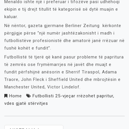
Menaldo ishte një i preferuar i tifozëve pasi udhëhoqi
ekipin e tij drejt titullit të kategorisë së dytë muajin e
kaluar.
Në nëntor, gazeta gjermane Berliner Zeitung kërkonte
përgjigje përse “një numër jashtëzakonisht i madh i
futbollistëve profesionistë dhe amatorë janë rrëzuar në
fushë kohët e fundit”.
Futbollistë të tjerë që kanë pasur probleme të papritura
të zemrës ose frymëmarrjes në javët dhe muajt e
fundit përfshijnë anësorin e Sherrif Tiraspol, Adama
Traore, John Fleck i Sheffield United dhe mbrojtësin e
Manchester United, Victor Lindelof.
Home
Futbollisti 25-vjeçar rrëzohet papritur
,
vdes gjatë stërvitjes