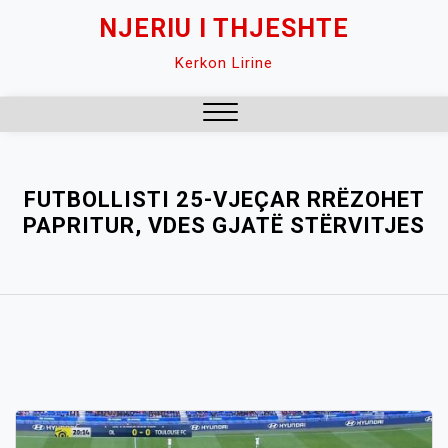
Skip
NJERIU I THJESHTE
to
Kerkon Lirine
content
Close
Menu
FUTBOLLISTI 25-VJEÇAR RRËZOHET
PAPRITUR, VDES GJATË STËRVITJES