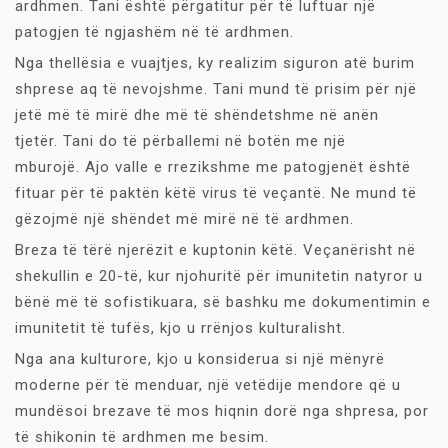
ardhmen. Tani është përgatitur për të luftuar një
patogjen të ngjashëm në të ardhmen.
Nga thellësia e vuajtjes, ky realizim siguron atë burim
shprese aq të nevojshme. Tani mund të prisim për një
jetë më të mirë dhe më të shëndetshme në anën
tjetër. Tani do të përballemi në botën me një
mburojë. Ajo valle e rrezikshme me patogjenët është
fituar për të paktën këtë virus të veçantë. Ne mund të
gëzojmë një shëndet më mirë në të ardhmen.
Breza të tërë njerëzit e kuptonin këtë. Veçanërisht në
shekullin e 20-të, kur njohuritë për imunitetin natyror u
bënë më të sofistikuara, së bashku me dokumentimin e
imunitetit të tufës, kjo u rrënjos kulturalisht.
Nga ana kulturore, kjo u konsiderua si një mënyrë
moderne për të menduar, një vetëdije mendore që u
mundësoi brezave të mos hiqnin dorë nga shpresa, por
të shikonin të ardhmen me besim.