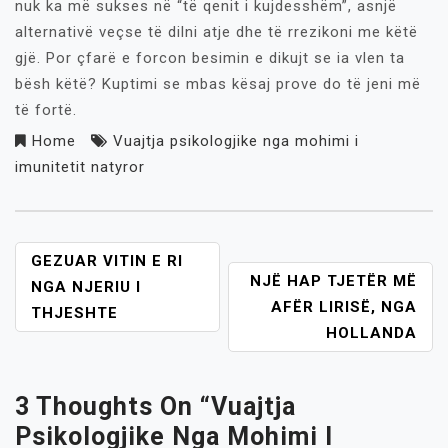
nuk ka më sukses në “të qenit i kujdesshëm”, asnjë
alternativë veçse të dilni atje dhe të rrezikoni me këtë
gjë. Por çfarë e forcon besimin e dikujt se ia vlen ta
bësh këtë? Kuptimi se mbas kësaj prove do të jeni më
të fortë.
Home
Vuajtja psikologjike nga mohimi i
imunitetit natyror
POST
GEZUAR VITIN E RI
NJË HAP TJETËR MË
NAVIGATION
NGA NJERIU I
AFËR LIRISË, NGA
THJESHTE
HOLLANDA
3 Thoughts On “
Vuajtja
Psikologjike Nga Mohimi I