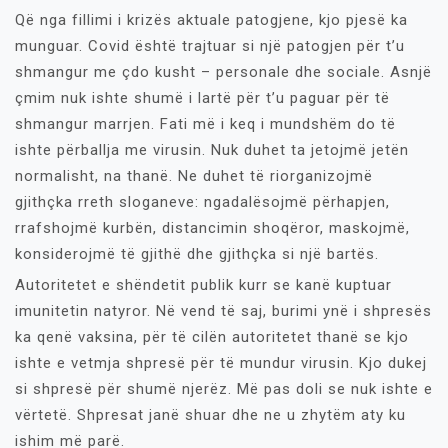
Që nga fillimi i krizës aktuale patogjene, kjo pjesë ka
munguar. Covid është trajtuar si një patogjen për t’u
shmangur me çdo kusht – personale dhe sociale. Asnjë
çmim nuk ishte shumë i lartë për t’u paguar për të
shmangur marrjen. Fati më i keq i mundshëm do të
ishte përballja me virusin. Nuk duhet ta jetojmë jetën
normalisht, na thanë. Ne duhet të riorganizojmë
gjithçka rreth sloganeve: ngadalësojmë përhapjen,
rrafshojmë kurbën, distancimin shoqëror, maskojmë,
konsiderojmë të gjithë dhe gjithçka si një bartës.
Autoritetet e shëndetit publik kurr se kanë kuptuar
imunitetin natyror. Në vend të saj, burimi ynë i shpresës
ka qenë vaksina, për të cilën autoritetet thanë se kjo
ishte e vetmja shpresë për të mundur virusin. Kjo dukej
si shpresë për shumë njerëz. Më pas doli se nuk ishte e
vërtetë. Shpresat janë shuar dhe ne u zhytëm aty ku
ishim më parë.