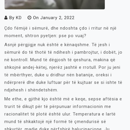
By
KD
On
January 2, 2022
Çdo fëmijë i sëmurë, dhe ndoshta çdo i rritur në një
moment, shtron pyetjen: pse po vuaj?
Asnjë përgjigje nuk është e kënaqshme. Të jesh i
sëmurë do të thotë të ndihesh i pambrojtur, i dobët, jo
në kontroll. Mund të dëgjosh të qeshura, makina që
shkojnë andej-këtej, njerëz jashtë e rrotull. Por ju jeni
të mbërthyer, duke u dridhur nën batanije, oreksi i
ndërprerë dhe duke luftuar për të kujtuar se si ishte të
ndjehesh i shëndetshëm.
Me ethe, e gjithë kjo është më e keqe, sepse aftësia e
trurit të dikujt për të përpunuar informacionin me
racionalitet të plotë është ulur. Temperatura e lartë
mund të shkaktojë një formë të çmendurisë së
shkurtër, madje duke përfshirë halucinacione. Ju