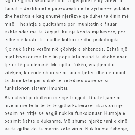
Nga të gjitha skandalet dhe zhgënjimet e dy viteve të
fundit – dështimet e pabesueshme të zyrtarëve publikë
dhe heshtja e kaq shumë njerëzve që duhet ta dinin më
mirë – heshtja e çuditshme për imunitetin e fituar
është ndër më të këqijat. Ka një kosto mjekësore, por
edhe një kosto të madhe kulturore dhe psikologjike.
Kjo nuk është vetëm një çështje e shkencës. Është një
mjet kryesor me të cilin popullata mund të shohë anën
tjetër të pandemisë. Me gjithë frikën, vuajtjen dhe
vdekjen, ka ende shpresë në anën tjetër, dhe ne mund
ta dimë këtë për shkak të vetëdijes sonë se si
funksionon sistemi imunitar.
Aktualisht përballemi me një tragjedi. Rastet janë në
nivelin më të lartë të të gjitha kohërave. Ekziston një
besim në rritje se asgjë nuk ka funksionuar. Humbja e
besimit është e dukshme. Më shumë njerëz tani e dinë
se të gjithë do ta marrin këtë virus. Nuk ka më fshehje,