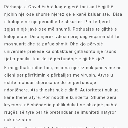
Përhapja e Covid është kaq e gjerë tani sa të gjithë
njohin një ose shumë njerëz që e kanë kaluar atë. Disa
e kalojnë në një periudhë të shkurtër. Për të tjerët
zgjasin një javë ose më shumë. Pothuajse të gjithë e
kalojnë atë. Disa njerëz vdesin prej saj, veçanërisht të
moshuarit dhe të pafuqishmit. Dhe kjo përvojë
universale prekëse ka shkaktuar gjithashtu një raund
tjetër paniku: kur do të përfundojë e gjithë kjo?
E megjithatë edhe tani, miliona njerëz nuk janë vënë në
dijeni për përfitimin e përballjes me virusin. Atyre u
është mohuar shpresa se do të përfundojë
ndonjëherë. Ata thjesht nuk e dinë. Autoritetet nuk ua
kanë thënë atyre. Por ndodh e kunderta. Shume zëra
kryesorë në shëndetin publik duket se shkojnë jashtë
rrugës së tyre për të pretenduar se imuniteti natyror
nuk ekziston.