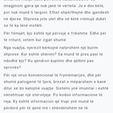
imagjinoni gjëra që nuk janë të vërteta. Ju e dini këtë,
por nuk mund ti largoni. Ethet shpërthejnë dhe gjendesh
në djerse. Shpresa jote ulet dhe në këtë rrëmujë duket
se të ka lënë instikti.
Për fëmijët, kjo është një përvojë e frikshme. Edhe për
të rriturit, vetem kur zgjat shumë.
Nga vuajtja, njerëzit kërkojnë natyrshëm një burim
shprese. Kur është shërimi? Sa mund të pres pasi të
ndodhë kjo? Ku qëndron kuptimi dhe qëllimi pas
sprovës?
Për një virus konvencional të frymëmarrjes, dhe për
shumë patogjenë të tjerë, brezat e mëparshem e kanë
ditur se do kalojmë vuajtje. Sistemi ynë imunitar i është
nënshtruar një stërvitjeje. Po kodon informacione të
reja. Ky është informacion që trupi ynë mund të
përdorë për të qenë më i shëndetshëm në të