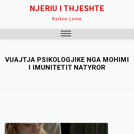
Skip
NJERIU I THJESHTE
to
Kerkon Lirine
content
Close
Menu
VUAJTJA PSIKOLOGJIKE NGA MOHIMI
I IMUNITETIT NATYROR